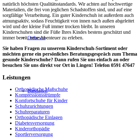
natürlich höchsten Qualitätsstandards. Wir achten auf hochwertige
Materialien, die frei von jeglichen Schadstoffen sind, und auf eine
sorgfältige Verarbeitung. Ein guter Kinderschuh ist außerdem auch
atmungsaktiv, sodass Feuchtigkeit von innen nach außen abgeleitet
wird und der kleine Fuß immer trocken bleibt. In unseren
Kinderschuhen sind die Füße Ihres Kindes bestens geschützt und
Orthesen
immer bereit, neue Abenteuer zu erleben.
Sie haben Fragen zu unserem Kinderschuh-Sortiment oder
möchten gerne ein persönliches Beratungsgespräch zum Thema
gesunde Kinderschuhe? Dann rufen Sie uns einfach an oder
besuchen Sie uns direkt vor Ort in Lingen!
Telefon 0591 47647
Leistungen
Orthopädische Maßschuhe
Bandagen
Kompressionsstrümpfe
Komfortschuhe für Kinder
Schuhzurichtungen
Schuhreparaturen
Orthopädische Einlagen
Diabetesversorgung
Kinderorthopädie
Sportlerversorgung