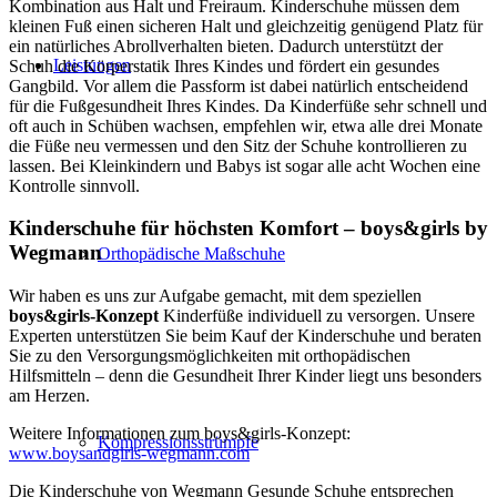
Kombination aus Halt und Freiraum. Kinderschuhe müssen dem
kleinen Fuß einen sicheren Halt und gleichzeitig genügend Platz für
ein natürliches Abrollverhalten bieten. Dadurch unterstützt der
Leistungen
Schuh die Körperstatik Ihres Kindes und fördert ein gesundes
Gangbild. Vor allem die Passform ist dabei natürlich entscheidend
für die Fußgesundheit Ihres Kindes. Da Kinderfüße sehr schnell und
oft auch in Schüben wachsen, empfehlen wir, etwa alle drei Monate
die Füße neu vermessen und den Sitz der Schuhe kontrollieren zu
lassen. Bei Kleinkindern und Babys ist sogar alle acht Wochen eine
Kontrolle sinnvoll.
Kinderschuhe für höchsten Komfort – boys&girls by
Wegmann
Orthopädische Maßschuhe
Wir haben es uns zur Aufgabe gemacht, mit dem speziellen
boys&girls-Konzept
Kinderfüße individuell zu versorgen. Unsere
Experten unterstützen Sie beim Kauf der Kinderschuhe und beraten
Sie zu den Versorgungsmöglichkeiten mit orthopädischen
Hilfsmitteln – denn die Gesundheit Ihrer Kinder liegt uns besonders
am Herzen.
Weitere Informationen zum boys&girls-Konzept:
Kompressionsstrümpfe
www.boysandgirls-wegmann.com
Die Kinderschuhe von Wegmann Gesunde Schuhe entsprechen